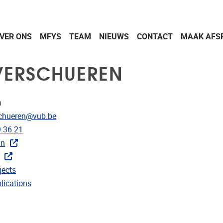
VER ONS
MFYS
TEAM
NIEUWS
CONTACT
MAAK AFS
VERSCHUEREN
n
res
schueren@vub.be
nnummer
.36.21
In
r CRIS
r projecten
jects
 publicaties
lications