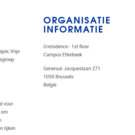
ORGANISATIE
INFORMATIE
U-residence - 1st floor
pie; Vrije
Campus Etterbeek
ksgroep
Generaal Jacqueslaan 271
1050
Brussels
België
ld voor
n om
n
n lijken