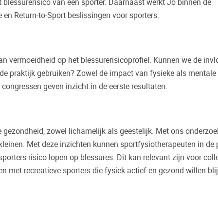
et blessurerisico van een sporter. Daarnaast werkt Jo binnen de
 en Return-to-Sport beslissingen voor sporters.
van vermoeidheid op het blessurerisicoprofiel. Kunnen we de inv
de praktijk gebruiken? Zowel de impact van fysieke als mentale
congressen geven inzicht in de eerste resultaten.
gezondheid, zowel lichamelijk als geestelijk. Met ons onderzoe
kleinen. Met deze inzichten kunnen sportfysiotherapeuten in de p
ters risico lopen op blessures. Dit kan relevant zijn voor colle
 met recreatieve sporters die fysiek actief en gezond willen bli