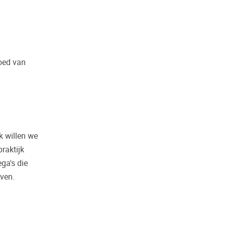
loed van
k willen we
raktijk
ga's die
jven.