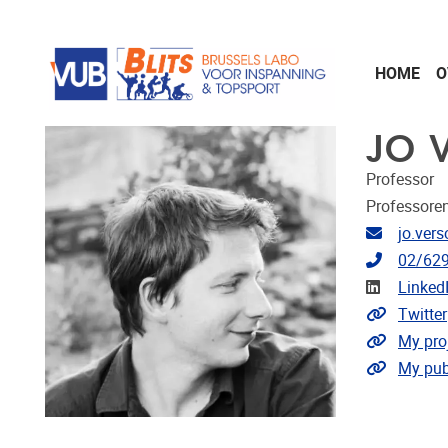
Naar de inhoud
HOME
O
JO 
Professor
Professore
E-mailad
jo.ver
Telefoo
02/629
LinkedIn
Linked
Link naa
Twitter
Link naa
My pro
Link naar
My pub