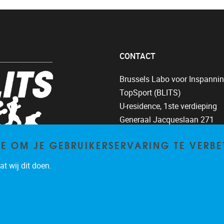
CONTACT
Brussels Labo voor Inspanni
TopSport (BLITS)
U-residence, 1ste verdieping
Generaal Jacqueslaan 271
1050 Brussel (BELGIË)
TE OM JE GEBRUIKERSERVARING TE VERBE
T: +32 (0)2 629 22 22
t wij dit doen.
E:
blits@vub.be