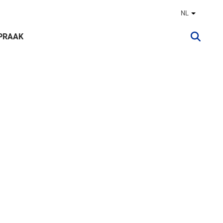
NL
Andere ta
PRAAK