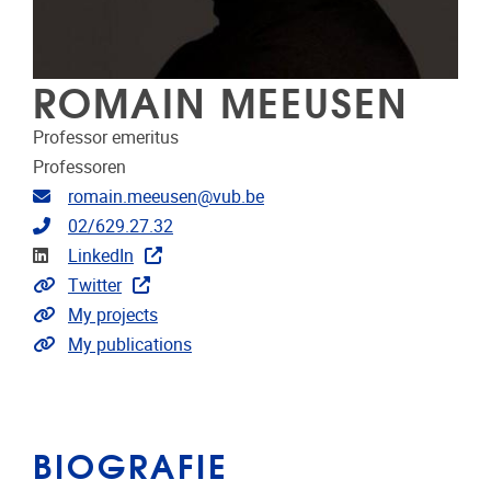
ROMAIN MEEUSEN
Professor emeritus
Professoren
E-mailadres
romain.meeusen@vub.be
Telefoonnummer
02/629.27.32
LinkedIn
LinkedIn
Link naar CRIS
Twitter
Link naar projecten
My projects
Link naar publicaties
My publications
BIOGRAFIE