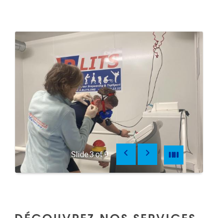
Précédent
Suivant
Pause
Pause
Slide
4
of
9
DÉCOUVREZ NOS SERVICES